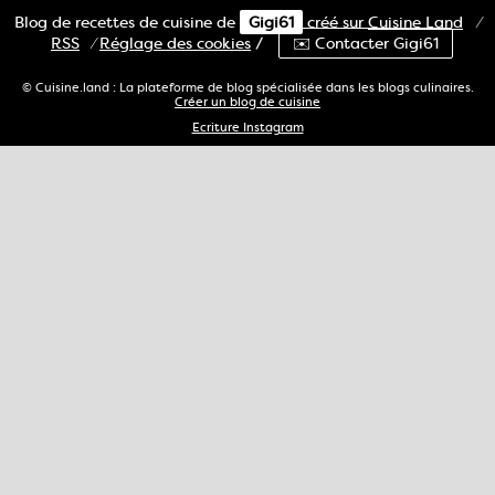
Blog de recettes de cuisine de
Gigi61
créé sur
Cuisine
Land
⁄
RSS
⁄
Réglage des cookies
/
✉️ Contacter Gigi61
© Cuisine.land : La plateforme de blog spécialisée dans les blogs culinaires.
Créer un blog de cuisine
Ecriture Instagram