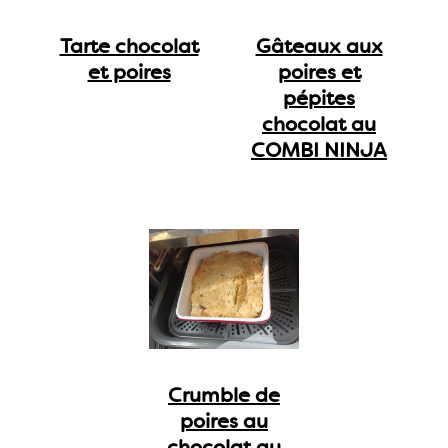
Tarte chocolat
Gâteaux aux
et poires
poires et
pépites
chocolat au
COMBI NINJA
Crumble de
poires au
chocolat au