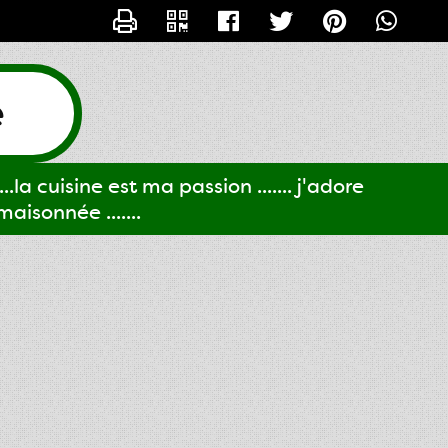
CONTACTER GIGI61
e
..la cuisine est ma passion ....... j'adore
aisonnée .......