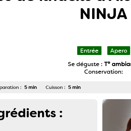
NINJA
Entrée
Apero
Se déguste :
T° ambia
Conservation:
paration :
5 min
Cuisson :
5 min
grédients :