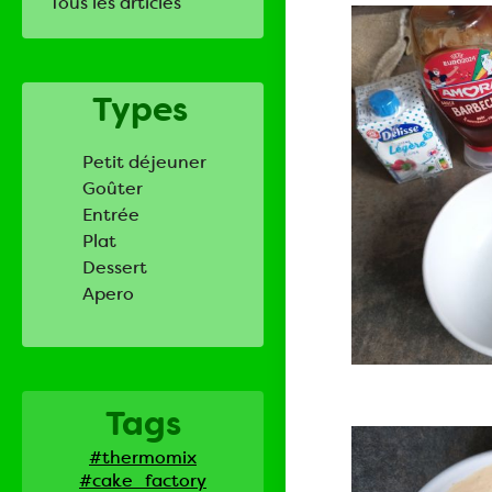
Tous les articles
Types
Petit déjeuner
Goûter
Entrée
Plat
Dessert
Apero
Tags
#thermomix
#cake_factory