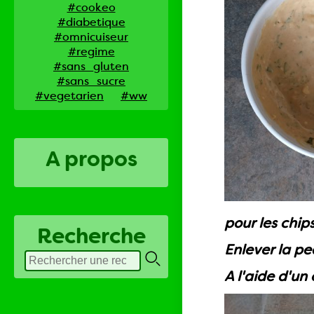
#cookeo
#diabetique
#omnicuiseur
#regime
#sans_gluten
#sans_sucre
#vegetarien
#ww
A propos
pour les chip
Recherche
Enlever la pe
A l'aide d'un