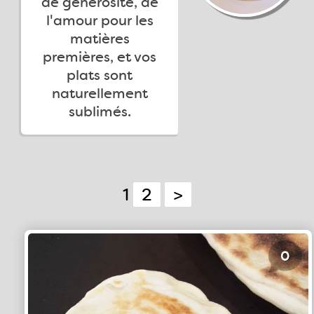
de générosité, de
l'amour pour les
matières
premières, et vos
plats sont
naturellement
sublimés.
1
2
>
0