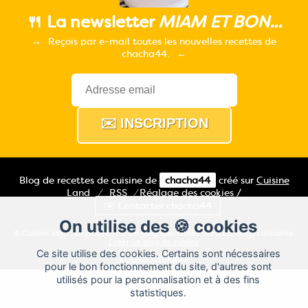
🍴 La newsletter
MIAM ET BON...
Reçois par e-mail toutes les nouvelles recettes de
chacha44.
Blog de recettes de cuisine de
chacha44
créé sur
Cuisine
Land
⁄
RSS
⁄
Réglage des cookies
/
✉️ Contacter chacha44
On utilise des 🍪 cookies
© Cuisine.land : La plateforme de blog spécialisée dans les blogs culinaires.
Créer un blog de cuisine
Ce site utilise des cookies. Certains sont nécessaires
Ecriture Instagram
pour le bon fonctionnement du site, d'autres sont
utilisés pour la personnalisation et à des fins
statistiques.