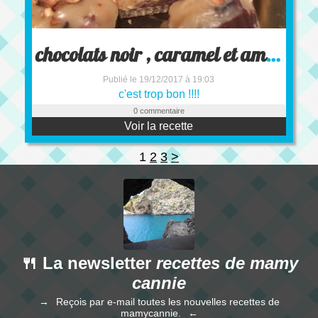
chocolats noir , caramel et amandes
Publié le 19/12/2017 à 19:03
c'est trop bon !!!!
0 commentaire
Voir la recette
1
2
3
>
🍴 La newsletter
recettes de mamy
cannie
Reçois par e-mail toutes les nouvelles recettes de
mamycannie.