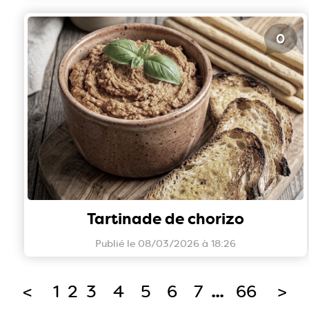
0
Tartinade de chorizo
Publié le 08/03/2026 à 18:26
<
1
2
3
4
5
6
7
...
66
>