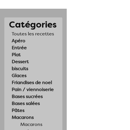
Catégories
Toutes les recettes
Apéro
Entrée
Plat
Dessert
biscuits
Glaces
Friandises de noel
Pain / viennoiserie
Bases sucrées
Bases salées
Pâtes
Macarons
Macarons