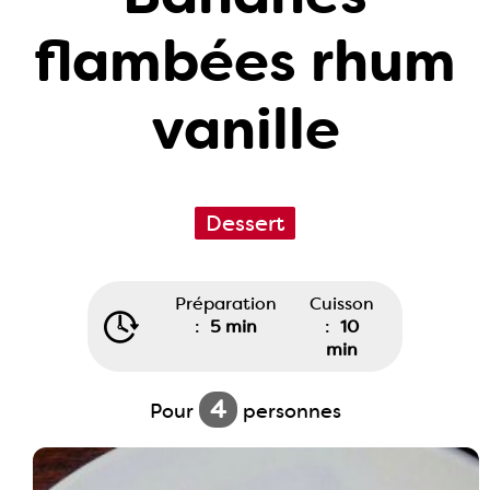
flambées rhum
vanille
Dessert
Préparation
Cuisson
:
5 min
:
10
min
4
Pour
personnes