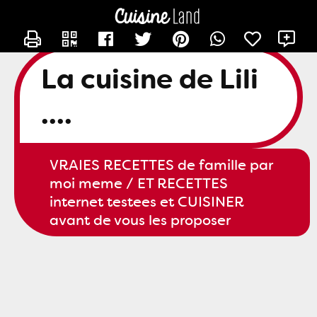
CONTACTER SLILI34
X
La cuisine de Lili
....
VRAIES RECETTES de famille par
moi meme / ET RECETTES
internet testees et CUISINER
avant de vous les proposer