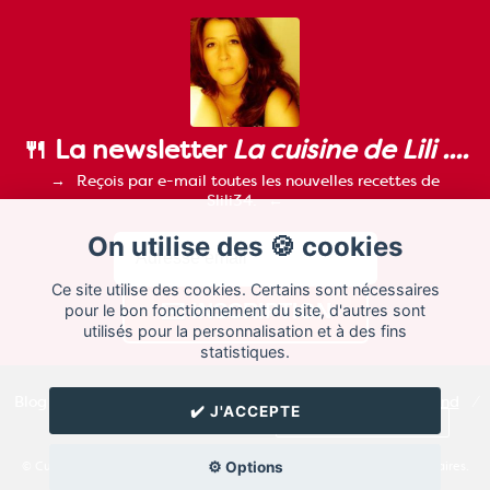
🍴 La newsletter
La cuisine de Lili ....
Reçois par e-mail toutes les nouvelles recettes de
Slili34.
On utilise des 🍪 cookies
Ce site utilise des cookies. Certains sont nécessaires
pour le bon fonctionnement du site, d'autres sont
utilisés pour la personnalisation et à des fins
statistiques.
Blog de recettes de cuisine de
Slili34
créé sur
Cuisine
Land
⁄
✔️ J'ACCEPTE
RSS
⁄
Réglage des cookies
/
✉️ Contacter Slili34
⚙️ Options
© Cuisine.land : La plateforme de blog spécialisée dans les blogs culinaires.
Créer un blog de cuisine