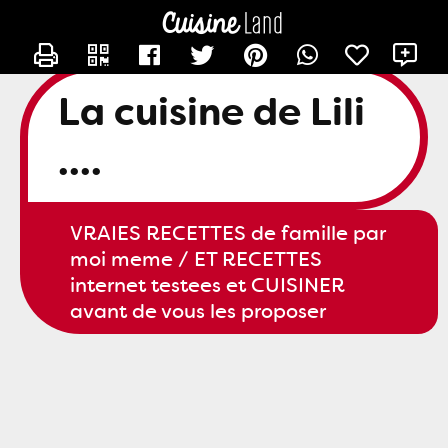
CONTACTER SLILI34
X
La cuisine de Lili
....
VRAIES RECETTES de famille par
moi meme / ET RECETTES
internet testees et CUISINER
avant de vous les proposer