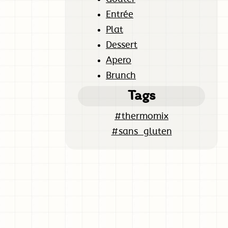
Entrée
Plat
Dessert
Apero
Brunch
Tags
#thermomix
#sans_gluten