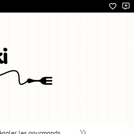
X
i
galer les gourmands.......