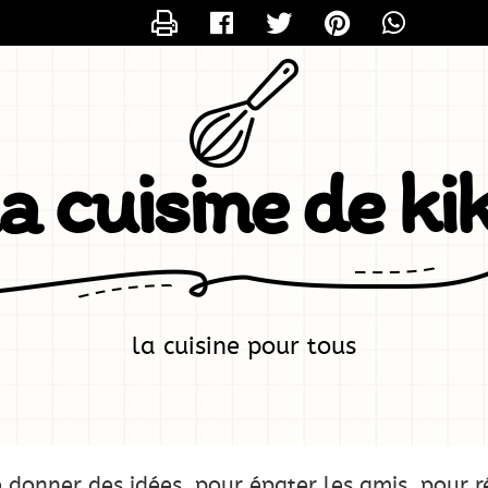
CONTACTER KIKI
la cuisine de kik
la cuisine pour tous
 donner des idées, pour épater les amis, pour ré