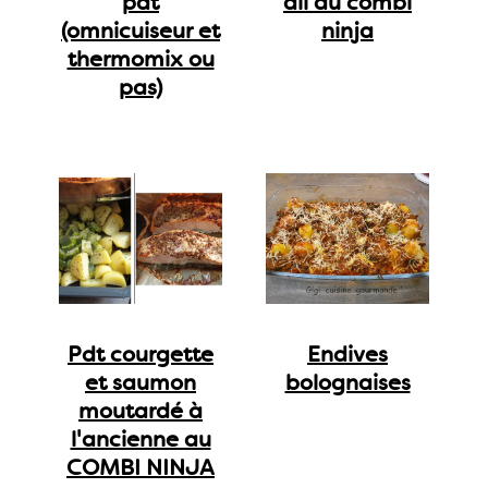
pdt
ail au combi
(omnicuiseur et
ninja
thermomix ou
pas)
Pdt courgette
Endives
et saumon
bolognaises
moutardé à
l'ancienne au
COMBI NINJA