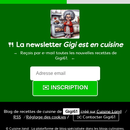
🍴 La newsletter
Gigi est en cuisine
Reçois par e-mail toutes les nouvelles recettes de
Gigi61.
Blog de recettes de cuisine de
Gigi61
créé sur
Cuisine
Land
⁄
RSS
⁄
Réglage des cookies
/
✉️ Contacter Gigi61
© Cuisine.land : La plateforme de blog spécialisée dans les blogs culinaires.