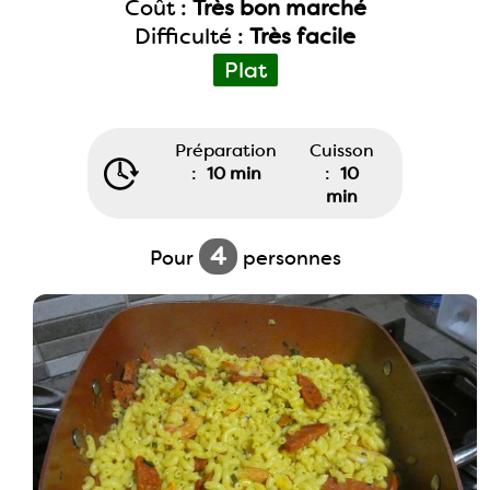
Coût :
Très bon marché
Difficulté :
Très facile
Plat
Préparation
Cuisson
:
10 min
:
10
min
4
Pour
personnes