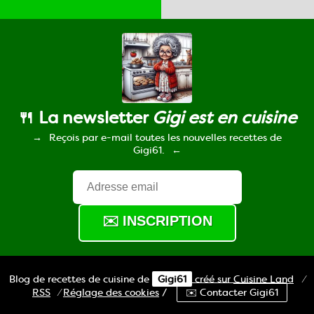
🍴 La newsletter
Gigi est en cuisine
Reçois par e-mail toutes les nouvelles recettes de
Gigi61.
Blog de recettes de cuisine de
Gigi61
créé sur
Cuisine
Land
⁄
RSS
⁄
Réglage des cookies
/
✉️ Contacter Gigi61