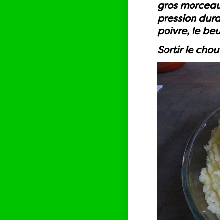
gros morceaux
pression dura
poivre, le beu
Sortir le cho