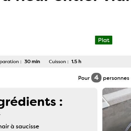
Plat
paration :
30 min
Cuisson :
1.5 h
4
Pour
personnes
grédients :
r
air à saucisse