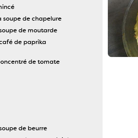
mincé
 à soupe de chapelure
à soupe de moutarde
à café de paprika
 concentré de tomate
à soupe de beurre