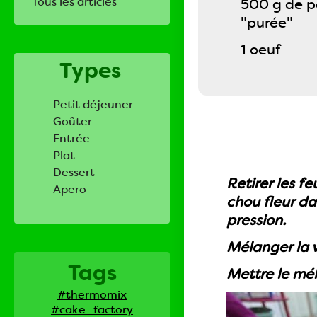
Tous les articles
500 g de p
"purée"
1 oeuf
Types
Petit déjeuner
Goûter
Entrée
Plat
Dessert
Retirer les f
Apero
chou fleur da
pression.
Mélanger la v
Tags
Mettre le mél
#thermomix
#cake_factory