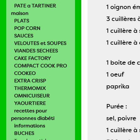
PATE a TARTINER
1 oignon é
maison
3 cuillères
PLATS
POP CORN
1 cuillère 
SAUCES
1 cuillère 
VELOUTES et SOUPES
VIANDES SECHEES
CAKE FACTORY
1 boite de
COMPACT COOK PRO
COOKEO
1 oeuf
EXTRA CRISP
paprika
THERMOMIX
OMNICUISEUR
YAOURTIERE
Purée :
recettes pour
sel, poivre
personnes diabéti
informations
1 cuillère 
BUCHES