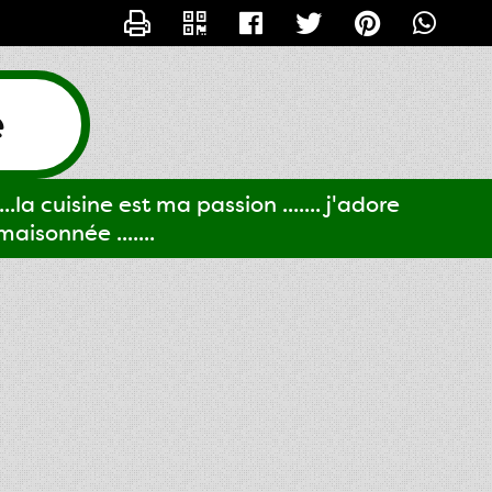
CONTACTER GIGI61
e
..la cuisine est ma passion ....... j'adore
aisonnée .......