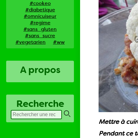
#cookeo
#diabetique
#omnicuiseur
#regime
#sans_gluten
#sans_sucre
#vegetarien
#ww
A propos
Recherche
Mettre à cuir
Pendant ce t