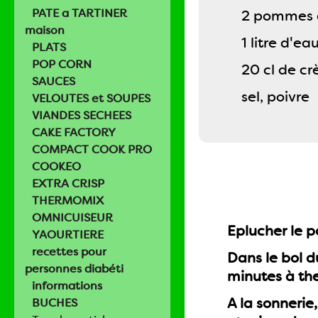
PATE a TARTINER
2 pommes d
maison
1 litre d'ea
PLATS
POP CORN
20 cl de cr
SAUCES
sel, poivre
VELOUTES et SOUPES
VIANDES SECHEES
CAKE FACTORY
COMPACT COOK PRO
COOKEO
EXTRA CRISP
THERMOMIX
OMNICUISEUR
Eplucher le p
YAOURTIERE
recettes pour
Dans le bol d
personnes diabéti
minutes à the
informations
A la sonnerie,
BUCHES