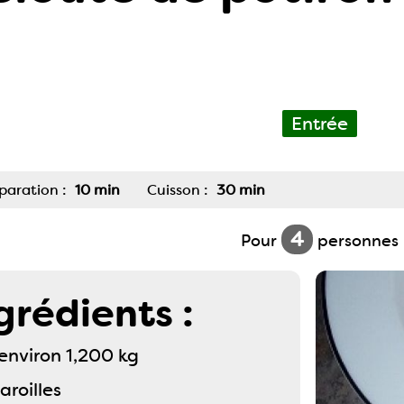
Entrée
paration :
10 min
Cuisson :
30 min
4
Pour
personnes
grédients :
'environ 1,200 kg
roilles