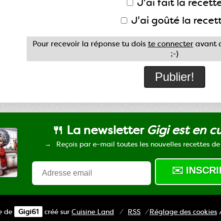
J'ai fait la recette
J'ai goûté la recet
Pour recevoir la réponse tu dois
te connecter
avant d
;-)
🍴 La newsletter
Gigi est en c
Reçois par e-mail toutes les nouvelles recettes de
ne de
Gigi61
créé sur
Cuisine
Land
⁄
RSS
⁄
Réglage des cookies