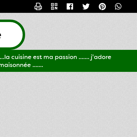
CONTACTER GIGI61
e
..la cuisine est ma passion ....... j'adore
aisonnée .......