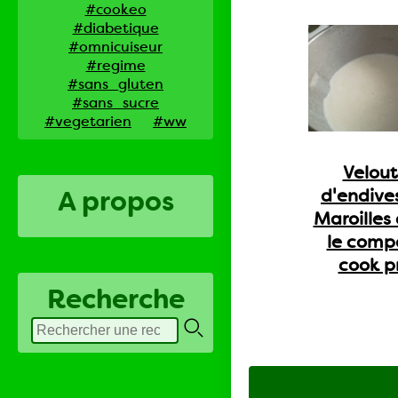
#cookeo
#diabetique
#omnicuiseur
#regime
#sans_gluten
#sans_sucre
#vegetarien
#ww
Velou
d'endive
A propos
Maroilles
le comp
cook p
Recherche