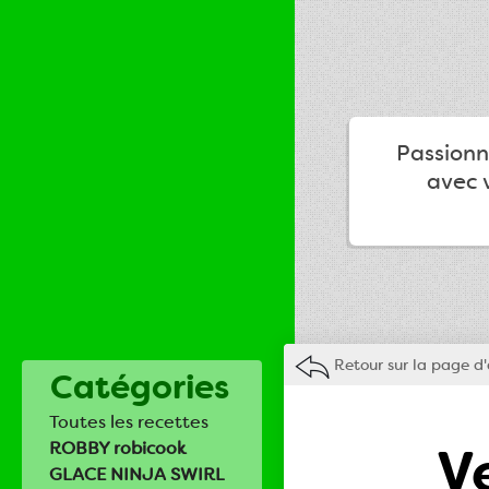
Passionné
avec v
Retour sur la page d'
Catégories
Toutes les recettes
V
ROBBY robicook
GLACE NINJA SWIRL