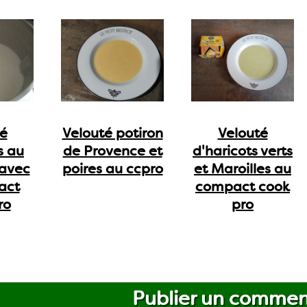
té
Velouté potiron
Velouté
s au
de Provence et
d'haricots verts
 avec
poires au ccpro
et Maroilles au
act
compact cook
ro
pro
Publier un commen