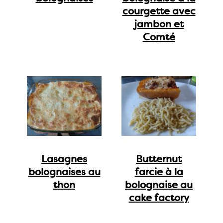
courgette avec
jambon et
Comté
Lasagnes
Butternut
bolognaises au
farcie à la
thon
bolognaise au
cake factory