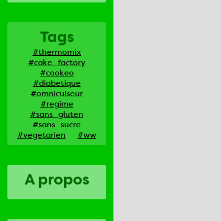
Tags
#thermomix
#cake_factory
#cookeo
#diabetique
#omnicuiseur
#regime
#sans_gluten
#sans_sucre
#vegetarien
#ww
A propos