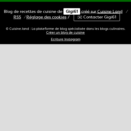
Blog de recettes de cuisine de
Gigi61
créé sur
Cuisine
Land
⁄
RSS
⁄
Réglage des cookies
/
✉️ Contacter Gigi61
© Cuisine.land : La plateforme de blog spécialisée dans les blogs culinaires.
Créer un blog de cuisine
Ecriture Instagram