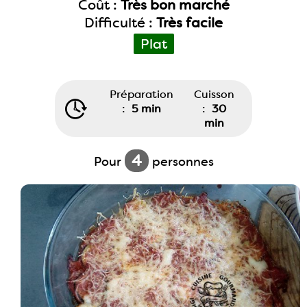
Coût :
Très bon marché
Difficulté :
Très facile
Plat
Préparation
Cuisson
:
5 min
:
30
min
4
Pour
personnes