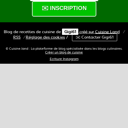
Blog de recettes de cuisine de
Gigi61
créé sur
Cuisine
Land
⁄
RSS
⁄
Réglage des cookies
/
✉️ Contacter Gigi61
© Cuisine.land : La plateforme de blog spécialisée dans les blogs culinaires.
Créer un blog de cuisine
Ecriture Instagram