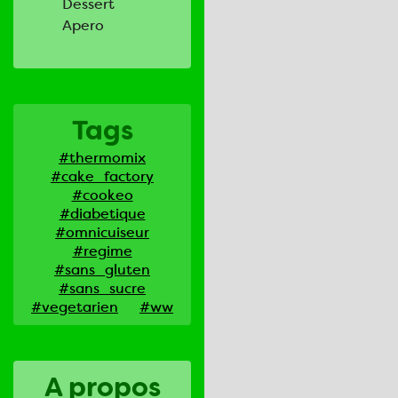
Dessert
Apero
Tags
#thermomix
#cake_factory
#cookeo
#diabetique
#omnicuiseur
#regime
#sans_gluten
#sans_sucre
#vegetarien
#ww
A propos