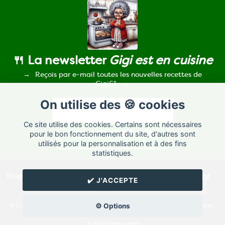
🍴 La newsletter
Gigi est en cuisine
Reçois par e-mail toutes les nouvelles recettes de
Gigi61.
On utilise des 🍪 cookies
Ce site utilise des cookies. Certains sont nécessaires
pour le bon fonctionnement du site, d'autres sont
utilisés pour la personnalisation et à des fins
statistiques.
Blog de recettes de cuisine de
Gigi61
créé sur
Cuisine
Land
⁄
✔️ J'ACCEPTE
RSS
⁄
Réglage des cookies
/
✉️ Contacter Gigi61
⚙️ Options
© Cuisine.land : La plateforme de blog spécialisée dans les blogs culinaires.
Créer un blog de cuisine
Ecriture Instagram