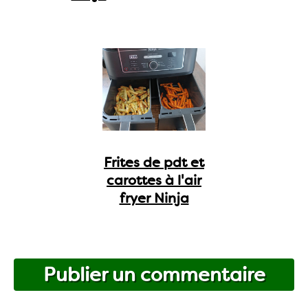
Frites de pdt et
carottes à l'air
fryer Ninja
Publier un commentaire