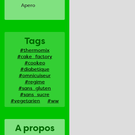
Apero
Tags
#thermomix
#cake_factory
#cookeo
#diabetique
#omnicuiseur
#regime
#sans_gluten
#sans_sucre
#vegetarien
#ww
A propos