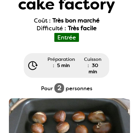
cake factory
Coût :
Très bon marché
Difficulté :
Très facile
Entrée
Préparation
Cuisson
:
5 min
:
30
min
2
Pour
personnes