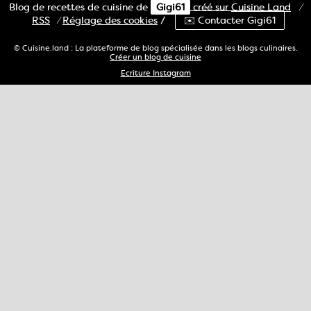
Blog de recettes de cuisine de
Gigi61
créé sur
Cuisine
Land
⁄
RSS
⁄
Réglage des cookies
/
✉️ Contacter Gigi61
© Cuisine.land : La plateforme de blog spécialisée dans les blogs culinaires.
Créer un blog de cuisine
Ecriture Instagram