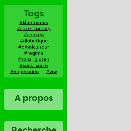
Tags
#thermomix
#cake_factory
#cookeo
#diabetique
#omnicuiseur
#regime
#sans_gluten
#sans_sucre
#vegetarien
#ww
A propos
Recherche