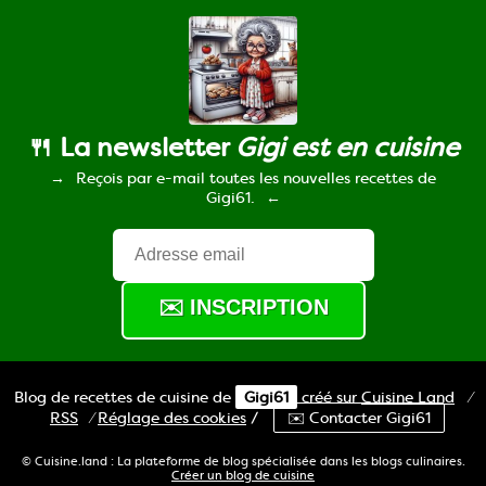
🍴 La newsletter
Gigi est en cuisine
Reçois par e-mail toutes les nouvelles recettes de
Gigi61.
Blog de recettes de cuisine de
Gigi61
créé sur
Cuisine
Land
⁄
RSS
⁄
Réglage des cookies
/
✉️ Contacter Gigi61
© Cuisine.land : La plateforme de blog spécialisée dans les blogs culinaires.
Créer un blog de cuisine