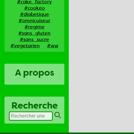
#cake_factory
#cookeo
#diabetique
#omnicuiseur
#regime
#sans_gluten
#sans_sucre
#vegetarien
#ww
A propos
Recherche