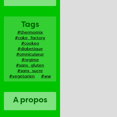
Tags
#thermomix
#cake_factory
#cookeo
#diabetique
#omnicuiseur
#regime
#sans_gluten
#sans_sucre
#vegetarien
#ww
A propos