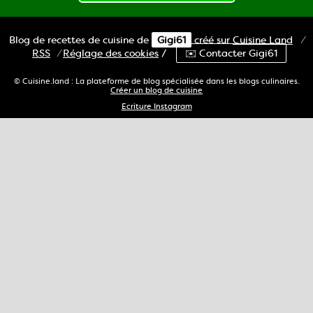
Blog de recettes de cuisine de
Gigi61
créé sur
Cuisine
Land
⁄
RSS
⁄
Réglage des cookies
/
✉️ Contacter Gigi61
© Cuisine.land : La plateforme de blog spécialisée dans les blogs culinaires.
Créer un blog de cuisine
Ecriture Instagram