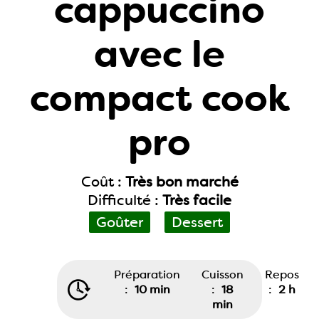
cappuccino
avec le
compact cook
pro
Coût :
Très bon marché
Difficulté :
Très facile
Goûter
Dessert
Préparation
Cuisson
Repos
:
10 min
:
18
:
2 h
min