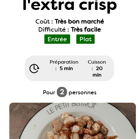
l'extra crisp
Coût :
Très bon marché
Difficulté :
Très facile
Entrée
Plat
Préparation
Cuisson
:
5 min
:
20
min
2
Pour
personnes