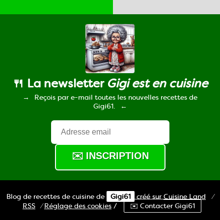
🍴 La newsletter
Gigi est en cuisine
Reçois par e-mail toutes les nouvelles recettes de
Gigi61.
Blog de recettes de cuisine de
Gigi61
créé sur
Cuisine
Land
⁄
RSS
⁄
Réglage des cookies
/
✉️ Contacter Gigi61