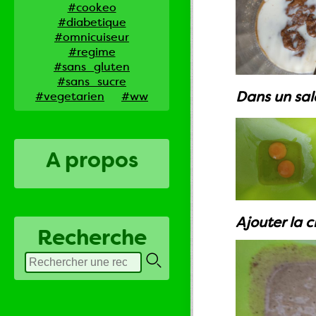
#cookeo
#diabetique
#omnicuiseur
#regime
#sans_gluten
#sans_sucre
Dans un sala
#vegetarien
#ww
A propos
Ajouter la c
Recherche