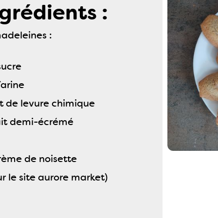
grédients :
adeleines :
sucre
farine
t de levure chimique
ait demi-écrémé
rème de noisette
r le site aurore market)