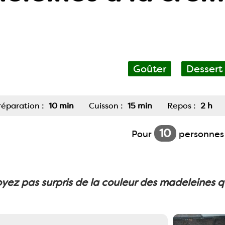
Goûter
Dessert
réparation :
10 min
Cuisson :
15 min
Repos :
2 h
10
Pour
personnes
yez pas surpris de la couleur des madeleines q