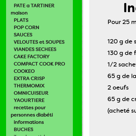
In
PATE a TARTINER
maison
PLATS
Pour 25 m
POP CORN
SAUCES
120 g de 
VELOUTES et SOUPES
VIANDES SECHEES
130 g de 
CAKE FACTORY
1/2 sache
COMPACT COOK PRO
COOKEO
65 g de l
EXTRA CRISP
THERMOMIX
2 oeufs
OMNICUISEUR
65 g de c
YAOURTIERE
recettes pour
(acheté su
personnes diabéti
informations
BUCHES