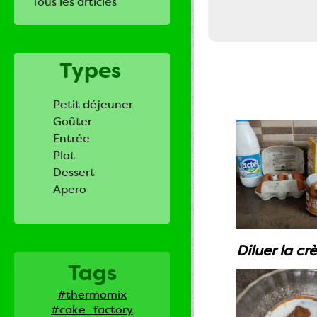
Tous les articles
Types
Petit déjeuner
Goûter
Entrée
Plat
Dessert
Apero
Diluer la cr
Tags
#thermomix
#cake_factory