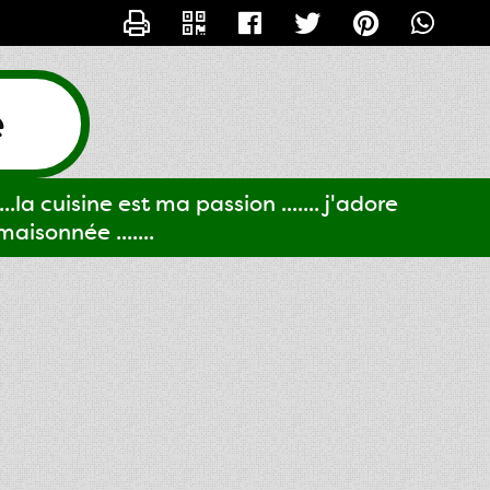
CONTACTER GIGI61
e
..la cuisine est ma passion ....... j'adore
aisonnée .......