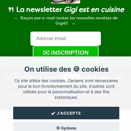
🍴 La newsletter
Gigi est en cuisine
Reçois par e-mail toutes les nouvelles recettes de
Gigi61.
On utilise des 🍪 cookies
Blog de recettes de cuisine de
Gigi61
créé sur
Cuisine
Land
⁄
Ce site utilise des cookies. Certains sont nécessaires
RSS
⁄
Réglage des cookies
/
✉️ Contacter Gigi61
pour le bon fonctionnement du site, d'autres sont
utilisés pour la personnalisation et à des fins
© Cuisine.land : La plateforme de blog spécialisée dans les blogs culinaires.
statistiques.
Créer un blog de cuisine
Ecriture Instagram
✔️ J'ACCEPTE
⚙️ Options