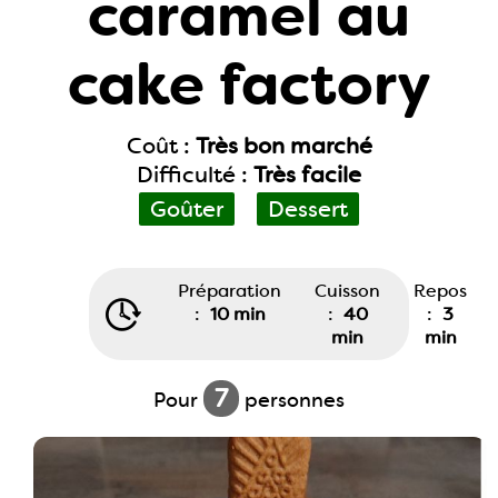
caramel au
cake factory
Coût :
Très bon marché
Difficulté :
Très facile
Goûter
Dessert
Préparation
Cuisson
Repos
:
10 min
:
40
:
3
min
min
7
Pour
personnes