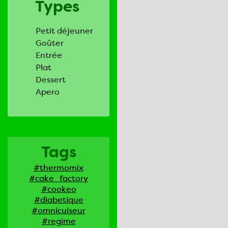
Types
Petit déjeuner
Goûter
Entrée
Plat
Dessert
Apero
Tags
#thermomix
#cake_factory
#cookeo
#diabetique
#omnicuiseur
#regime