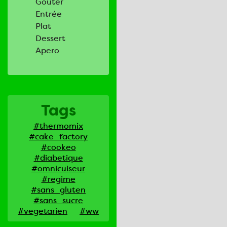
Goûter
Entrée
Plat
Dessert
Apero
Tags
#thermomix
#cake_factory
#cookeo
#diabetique
#omnicuiseur
#regime
#sans_gluten
#sans_sucre
#vegetarien
#ww