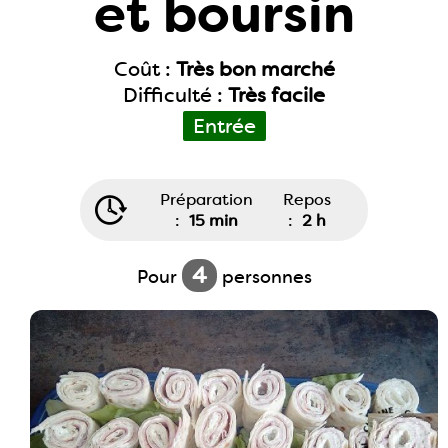
et boursin
Coût :
Très bon marché
Difficulté :
Très facile
Entrée
Préparation
Repos
:
15 min
:
2 h
4
Pour
personnes