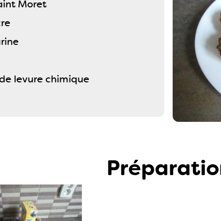
aint Moret
cre
rine
 de levure chimique
Préparatio