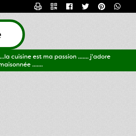
CONTACTER GIGI61
e
..la cuisine est ma passion ....... j'adore
aisonnée .......