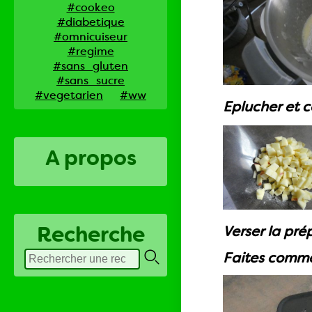
#cookeo
#diabetique
#omnicuiseur
#regime
#sans_gluten
#sans_sucre
#vegetarien
#ww
Eplucher et c
A propos
Recherche
Verser la pré
Faites comme m