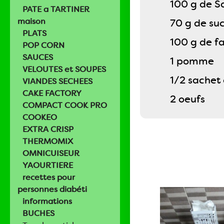
100 g de S
PATE a TARTINER
maison
70 g de su
PLATS
100 g de fa
POP CORN
SAUCES
1 pomme
VELOUTES et SOUPES
1/2 sachet
VIANDES SECHEES
CAKE FACTORY
2 oeufs
COMPACT COOK PRO
COOKEO
EXTRA CRISP
THERMOMIX
OMNICUISEUR
YAOURTIERE
recettes pour
personnes diabéti
informations
BUCHES