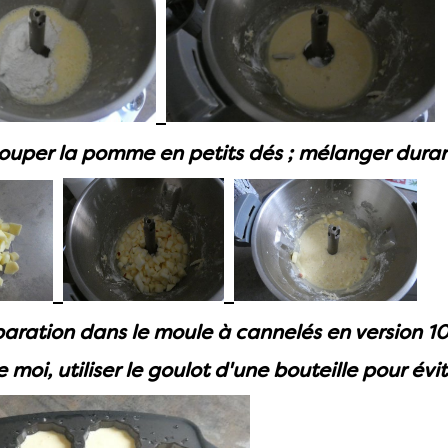
ouper la pomme en petits dés ; mélanger durant
paration dans le moule à cannelés en version 10
oi, utiliser le goulot d'une bouteille pour éviter