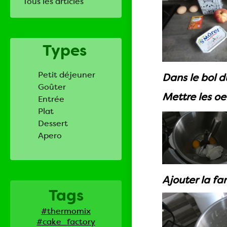
Tous les articles
Types
Petit déjeuner
Dans le bol 
Goûter
Mettre les oe
Entrée
Plat
Dessert
Apero
Ajouter la fa
Tags
#thermomix
#cake_factory