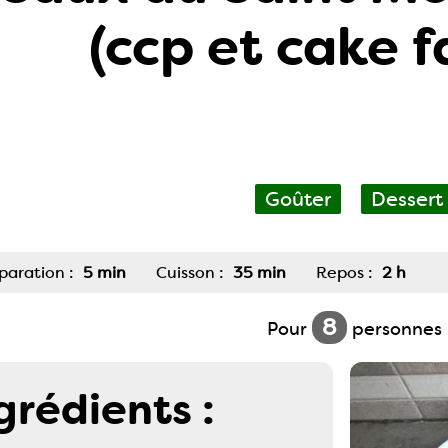
(ccp et cake f
Goûter
Dessert
paration :
5 min
Cuisson :
35 min
Repos :
2 h
8
Pour
personnes
grédients :