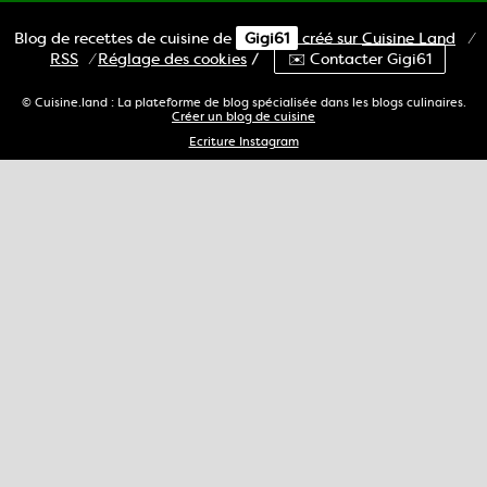
Blog de recettes de cuisine de
Gigi61
créé sur
Cuisine
Land
⁄
RSS
⁄
Réglage des cookies
/
✉️ Contacter Gigi61
© Cuisine.land : La plateforme de blog spécialisée dans les blogs culinaires.
Créer un blog de cuisine
Ecriture Instagram