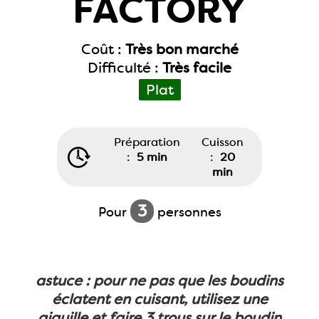
FACTORY
Coût :
Très bon marché
Difficulté :
Très facile
Plat
Préparation
Cuisson
:
5 min
:
20
min
3
Pour
personnes
astuce : pour ne pas que les boudins
éclatent en cuisant, utilisez une
aiguille et faire 3 trous sur le boudin