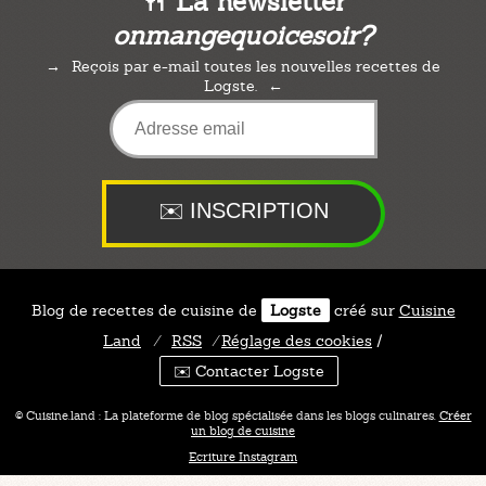
🍴 La newsletter
onmangequoicesoir?
Reçois par e-mail toutes les nouvelles recettes de
Logste.
Blog de recettes de cuisine de
Logste
créé sur
Cuisine
Land
⁄
RSS
⁄
Réglage des cookies
/
✉️ Contacter Logste
© Cuisine.land : La plateforme de blog spécialisée dans les blogs culinaires.
Créer
un blog de cuisine
Ecriture Instagram