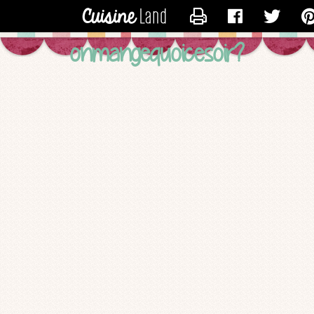
CONTACTER LOGSTE
onmangequoicesoir?