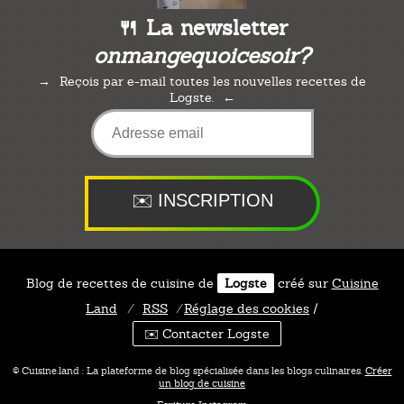
🍴 La newsletter
onmangequoicesoir?
Reçois par e-mail toutes les nouvelles recettes de
Logste.
Blog de recettes de cuisine de
Logste
créé sur
Cuisine
Land
⁄
RSS
⁄
Réglage des cookies
/
✉️ Contacter Logste
© Cuisine.land : La plateforme de blog spécialisée dans les blogs culinaires.
Créer
un blog de cuisine