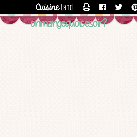
CONTACTER LOGSTE
onmangequoicesoir?