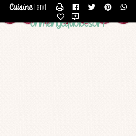
CONTACTER LOGSTE
X
onmangequoicesoir?