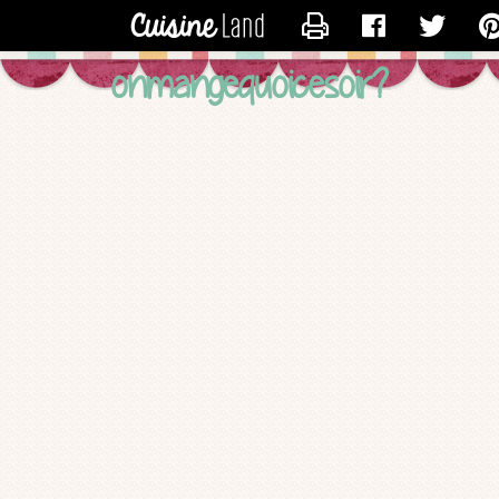
CONTACTER LOGSTE
onmangequoicesoir?