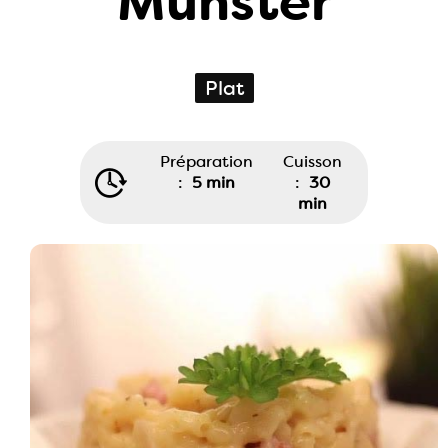
Munster
Plat
Préparation
Cuisson
:
5 min
:
30
min