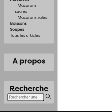
Macarons
sucrés
Macarons salés
Boissons
Soupes
Tous les articles
A propos
Recherche