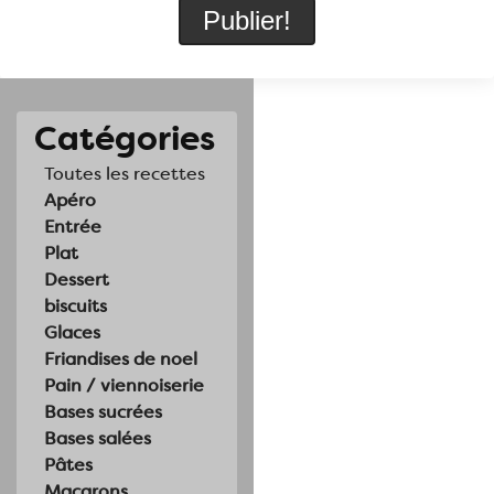
Catégories
Toutes les recettes
Apéro
Entrée
Plat
Dessert
biscuits
Glaces
Friandises de noel
Pain / viennoiserie
Bases sucrées
Bases salées
Pâtes
Macarons