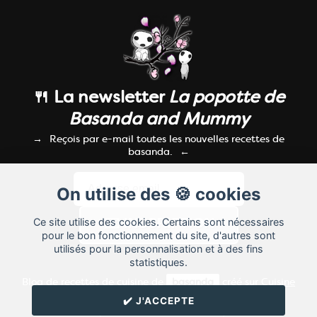
🍴 La newsletter
La popotte de
Basanda and Mummy
Reçois par e-mail toutes les nouvelles recettes de
basanda.
On utilise des 🍪 cookies
Ce site utilise des cookies. Certains sont nécessaires
pour le bon fonctionnement du site, d'autres sont
utilisés pour la personnalisation et à des fins
statistiques.
Blog de recettes de cuisine de
basanda
créé sur
Cuisine
Land
⁄
RSS
⁄
Réglage des cookies
/
✔️ J'ACCEPTE
✉️ Contacter basanda