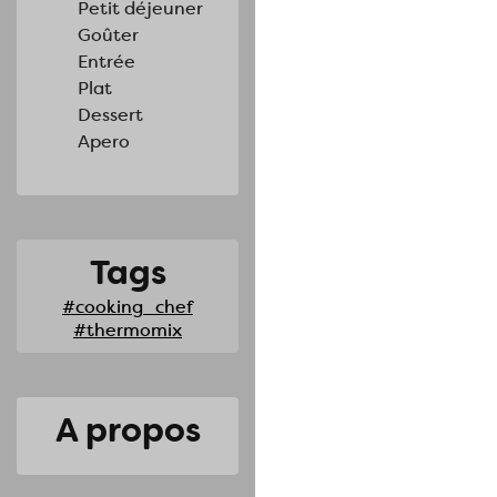
Petit déjeuner
Goûter
Entrée
Plat
Dessert
Apero
Tags
#cooking_chef
#thermomix
A propos