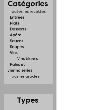
Catégories
Toutes les recettes
Entrées
Plats
Desserts
Apéro
Sauces
Soupes
Vins
Vins blancs
Pains et
viennoiseries
Tous les articles
Types