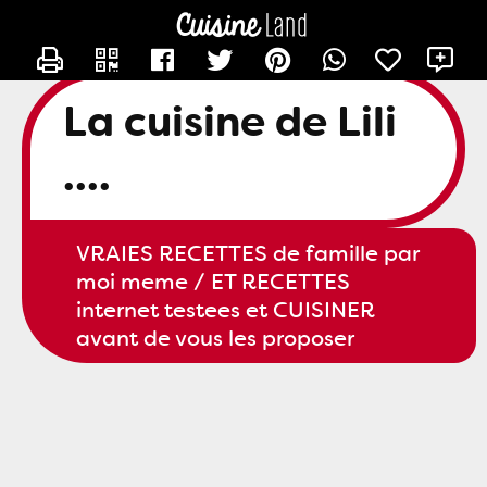
CONTACTER SLILI34
X
La cuisine de Lili
....
VRAIES RECETTES de famille par
moi meme / ET RECETTES
internet testees et CUISINER
avant de vous les proposer