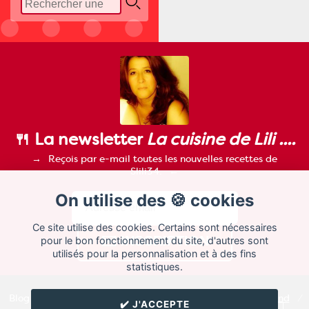
🍴 La newsletter
La cuisine de Lili ....
Reçois par e-mail toutes les nouvelles recettes de
Slili34.
On utilise des 🍪 cookies
Ce site utilise des cookies. Certains sont nécessaires
pour le bon fonctionnement du site, d'autres sont
utilisés pour la personnalisation et à des fins
statistiques.
Blog de recettes de cuisine de
Slili34
créé sur
Cuisine
Land
⁄
✔️ J'ACCEPTE