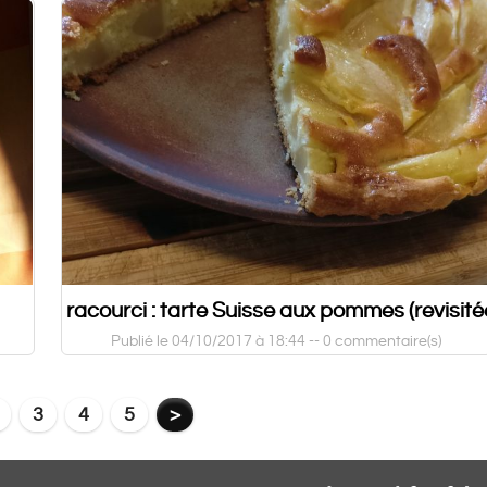
racourci : tarte Suisse aux pommes (revisité
Publié le 04/10/2017 à 18:44 --
0 commentaire(s)
3
4
5
>