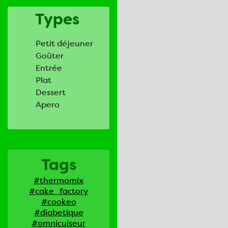
Types
Petit déjeuner
Goûter
Entrée
Plat
Dessert
Apero
Tags
#thermomix
#cake_factory
#cookeo
#diabetique
#omnicuiseur