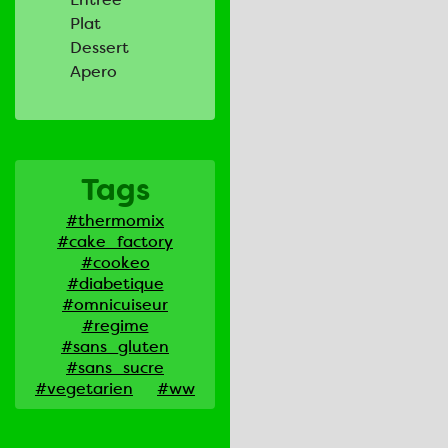
Plat
Dessert
Apero
Tags
#thermomix
#cake_factory
#cookeo
#diabetique
#omnicuiseur
#regime
#sans_gluten
#sans_sucre
#vegetarien
#ww