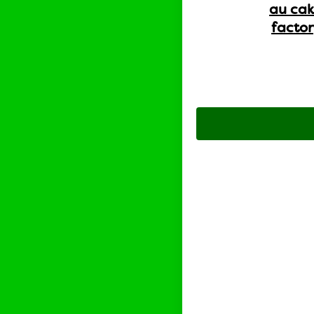
au ca
factor