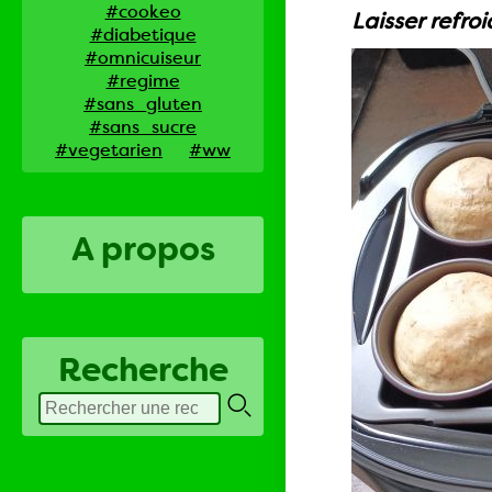
#cookeo
Laisser refroid
#diabetique
#omnicuiseur
#regime
#sans_gluten
#sans_sucre
#vegetarien
#ww
A propos
Recherche