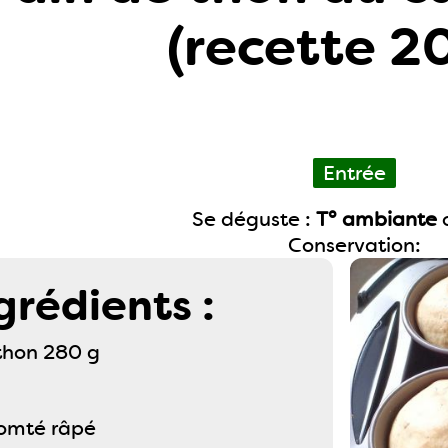
(recette 2
Entrée
Se déguste :
T° ambiante
Conservation:
grédients :
 thon 280 g
omté râpé