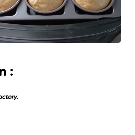
n :
actory.