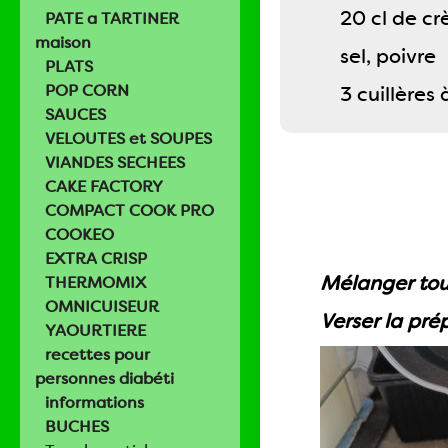
20 cl de cr
PATE a TARTINER
maison
sel, poivre
PLATS
POP CORN
3 cuillères
SAUCES
VELOUTES et SOUPES
VIANDES SECHEES
CAKE FACTORY
COMPACT COOK PRO
COOKEO
EXTRA CRISP
Mélanger tous
THERMOMIX
OMNICUISEUR
Verser la pré
YAOURTIERE
recettes pour
personnes diabéti
informations
BUCHES