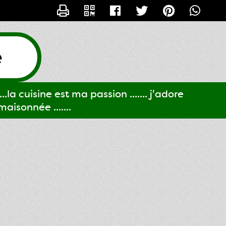
CONTACTER GIGI61
e
..la cuisine est ma passion ....... j'adore
aisonnée .......