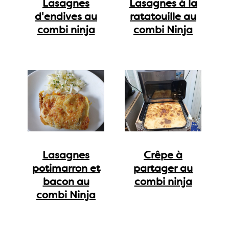
Lasagnes
Lasagnes à la
d'endives au
ratatouille au
combi ninja
combi Ninja
Lasagnes
Crêpe à
potimarron et
partager au
bacon au
combi ninja
combi Ninja