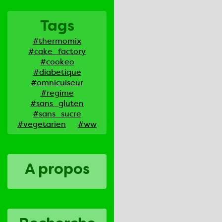
Tags
#thermomix
#cake_factory
#cookeo
#diabetique
#omnicuiseur
#regime
#sans_gluten
#sans_sucre
#vegetarien
#ww
A propos