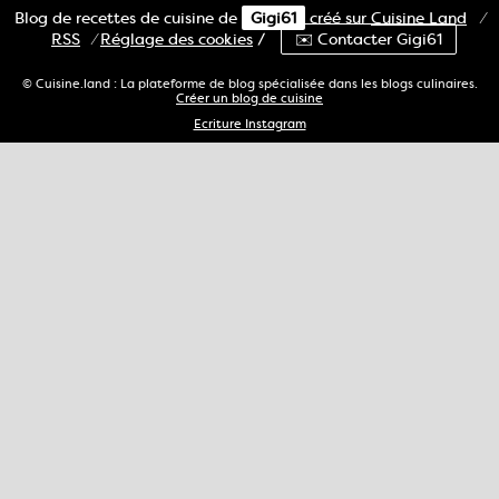
Blog de recettes de cuisine de
Gigi61
créé sur
Cuisine
Land
⁄
RSS
⁄
Réglage des cookies
/
✉️ Contacter Gigi61
© Cuisine.land : La plateforme de blog spécialisée dans les blogs culinaires.
Créer un blog de cuisine
Ecriture Instagram