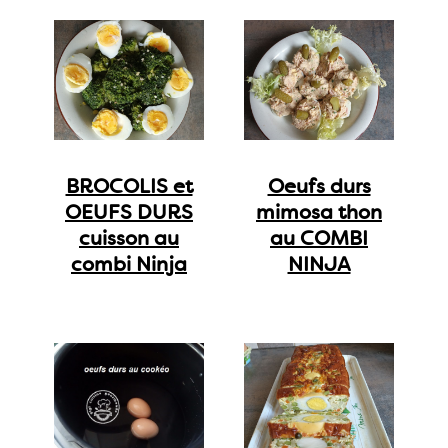
BROCOLIS et
Oeufs durs
OEUFS DURS
mimosa thon
cuisson au
au COMBI
combi Ninja
NINJA