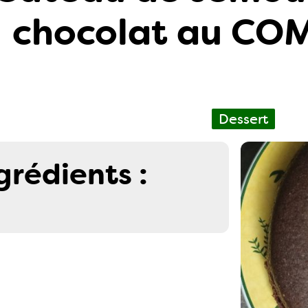
chocolat au CO
Dessert
grédients :