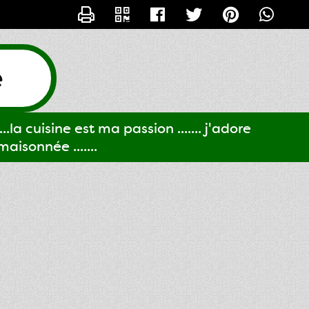
CONTACTER GIGI61
e
..la cuisine est ma passion ....... j'adore
aisonnée .......