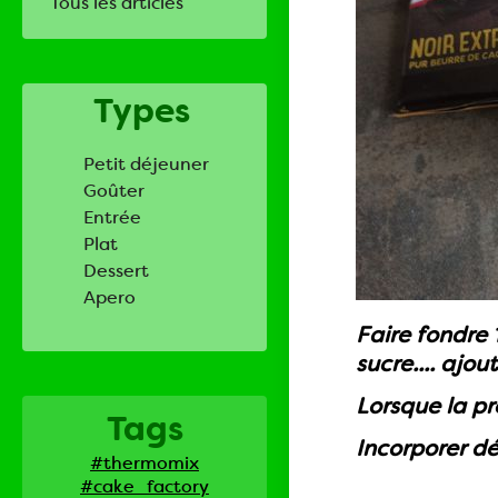
Tous les articles
Types
Petit déjeuner
Goûter
Entrée
Plat
Dessert
Apero
Faire fondre 
sucre.... ajou
Lorsque la pr
Tags
Incorporer dé
#thermomix
#cake_factory