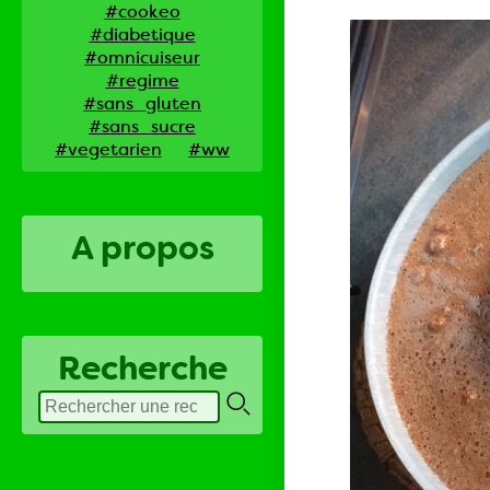
#cookeo
#diabetique
#omnicuiseur
#regime
#sans_gluten
#sans_sucre
#vegetarien
#ww
A propos
Recherche