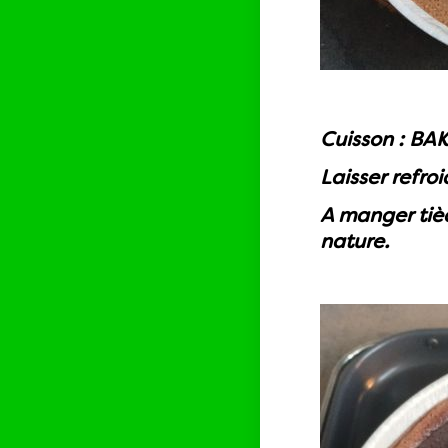
Cuisson : BA
Laisser refro
A manger tièd
nature.