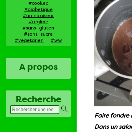
#cookeo
#diabetique
#omnicuiseur
#regime
#sans_gluten
#sans_sucre
#vegetarien
#ww
A propos
Recherche
Faire fondre 
Dans un salad