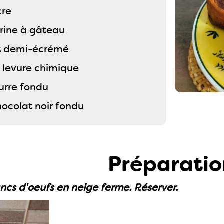
cre
arine à gâteau
it demi-écrémé
e levure chimique
urre fondu
hocolat noir fondu
Préparatio
ancs d'oeufs en neige ferme. Réserver.