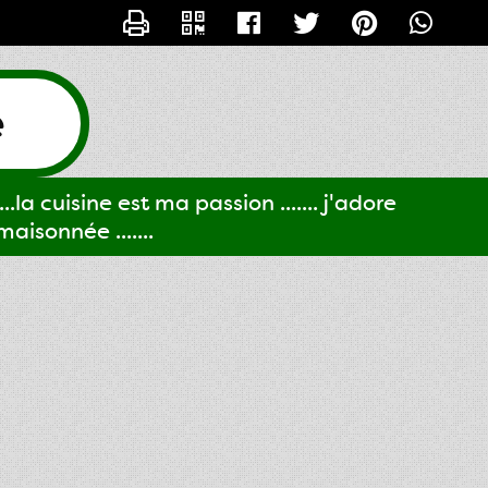
CONTACTER GIGI61
e
..la cuisine est ma passion ....... j'adore
aisonnée .......