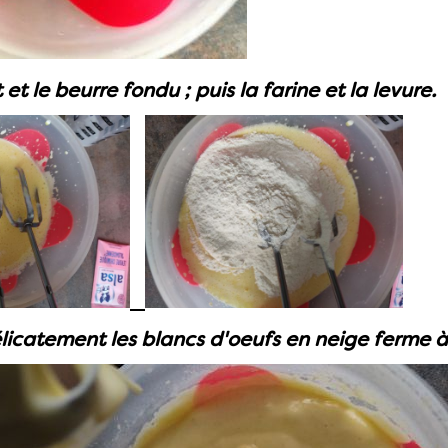
t et le beurre fondu ; puis la farine et la levure.
licatement les blancs d'oeufs en neige ferme à