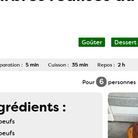
Goûter
Dessert
paration :
5 min
Cuisson :
35 min
Repos :
2 h
6
Pour
personnes
grédients :
oeufs
oeufs