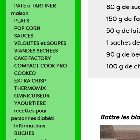
PATE a TARTINER
80 g de su
maison
150 g de f
PLATS
POP CORN
50 g de la
SAUCES
1 sachet d
VELOUTES et SOUPES
VIANDES SECHEES
90 g de be
CAKE FACTORY
100 g de c
COMPACT COOK PRO
COOKEO
EXTRA CRISP
THERMOMIX
OMNICUISEUR
YAOURTIERE
recettes pour
Battre les bl
personnes diabéti
informations
BUCHES