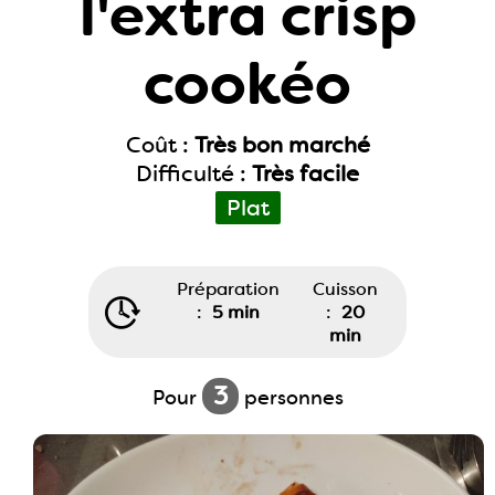
l'extra crisp
cookéo
Coût :
Très bon marché
Difficulté :
Très facile
Plat
Préparation
Cuisson
:
5 min
:
20
min
3
Pour
personnes