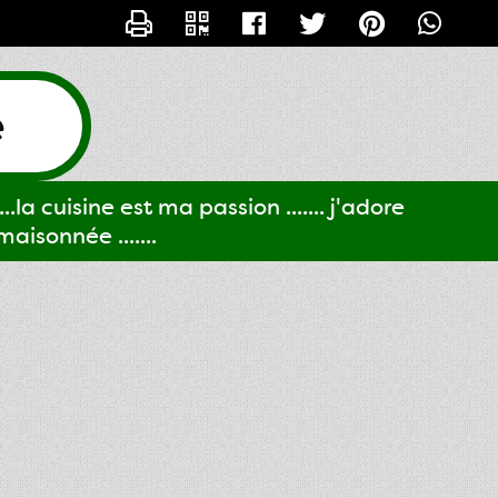
CONTACTER GIGI61
e
..la cuisine est ma passion ....... j'adore
aisonnée .......