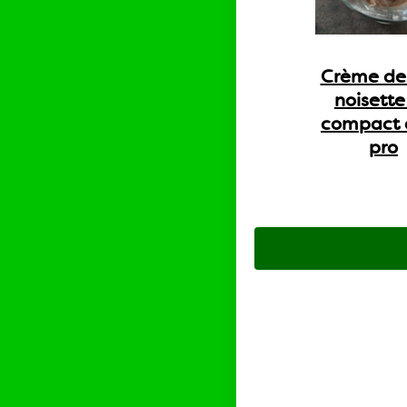
Crème de
noisette
compact 
pro