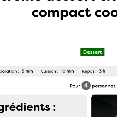
compact coo
Dessert
paration :
5 min
Cuisson :
10 min
Repos :
3 h
4
Pour
personnes
grédients :