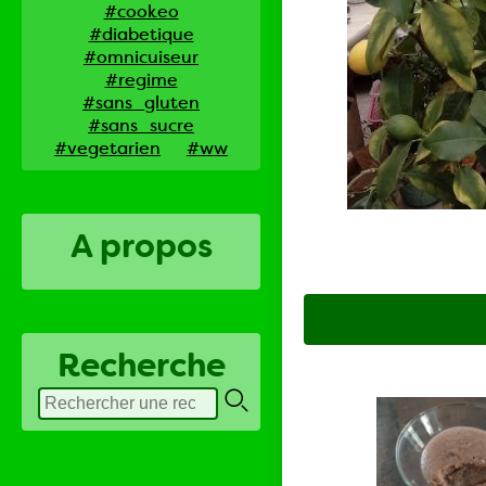
#cookeo
#diabetique
#omnicuiseur
#regime
#sans_gluten
#sans_sucre
#vegetarien
#ww
A propos
Recherche