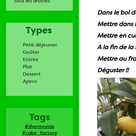
Tous les articles
Dans le bol 
Mettre dans le
Types
Mettre en cui
Petit déjeuner
A la fin de l
Goûter
Mettre au fra
Entrée
Plat
Déguster !!
Dessert
Apero
Tags
#thermomix
#cake_factory