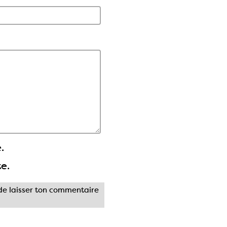
.
te.
e laisser ton commentaire