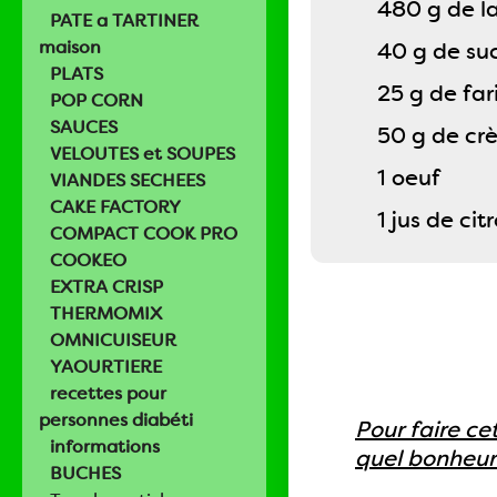
480 g de la
PATE a TARTINER
maison
40 g de su
PLATS
25 g de far
POP CORN
SAUCES
50 g de cr
VELOUTES et SOUPES
1 oeuf
VIANDES SECHEES
CAKE FACTORY
1 jus de ci
COMPACT COOK PRO
COOKEO
EXTRA CRISP
THERMOMIX
OMNICUISEUR
YAOURTIERE
recettes pour
personnes diabéti
Pour faire ce
informations
quel bonheur 
BUCHES