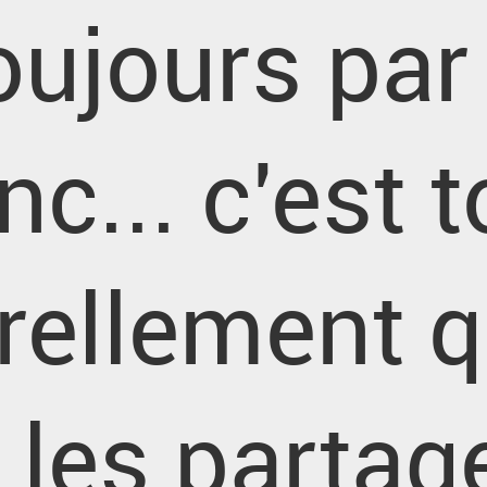
oujours par f
nc... c'est t
rellement q
les partage