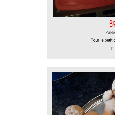
B
Publi
Pour le petit 
0