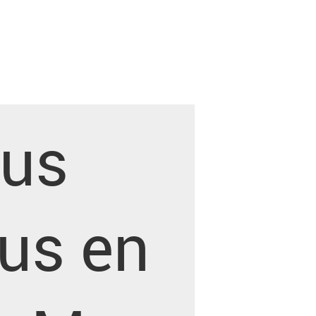
ous
us en