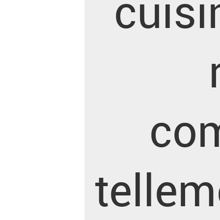
cuisi
com
tellem