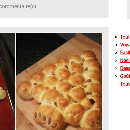
commentaire(s)
Tout
Voya
Facil
Noël
Desse
Goût
Tous 