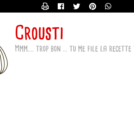
CONTACTER VININII
Crousti
Mmm.... trop bon ... tu me file la recette 