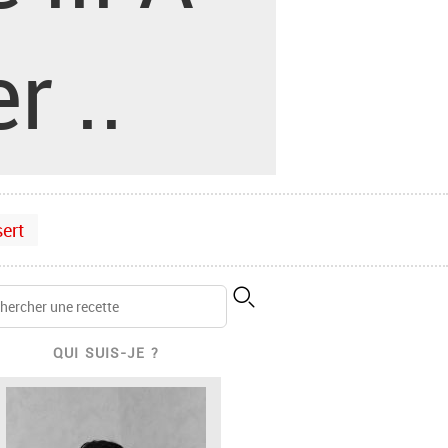
r ..
ert
QUI SUIS-JE ?