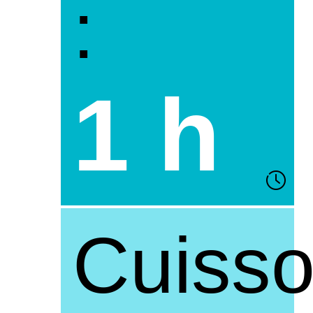
:
1 h
Cuiss