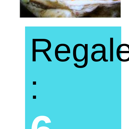
Regal
: