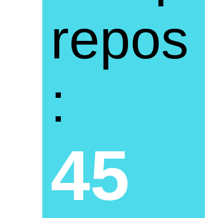
repos
:
45