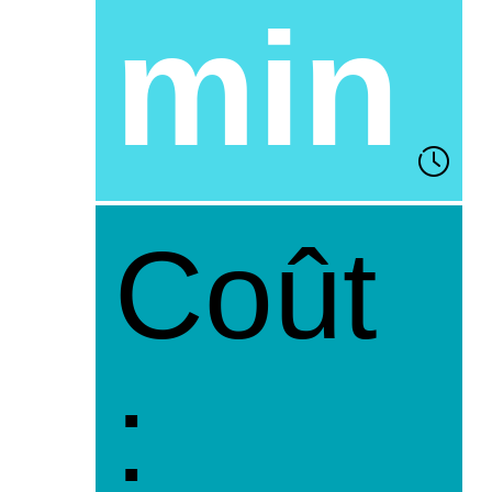
min
Coût
: