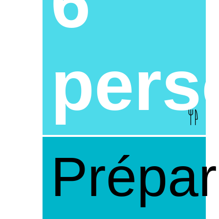
6
pers
Prépar