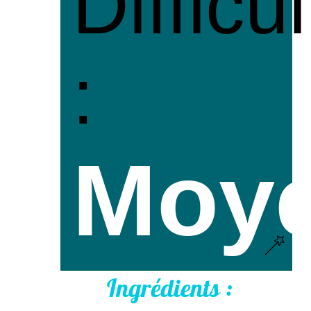
Difficu
:
Moy
Ingrédients :