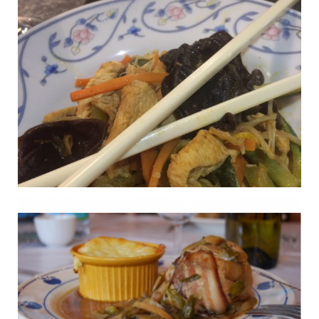
lard en gelée
Publié le 22/09/2018 à 14:33
Saltimboca de volaille
0
farcis au gorgonzola et
jambon cru
Publié le 08/09/2018 à 16:39