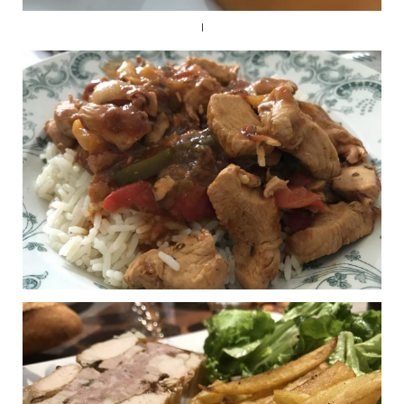
Cocotte de cuisses de
0
lapin aux petits légumes
Publié le 30/11/2020 à 22:36
Ballottines de volaille
0
farcies aux champignons
Publié le 27/09/2019 à 14:29