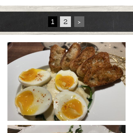
1
2
>