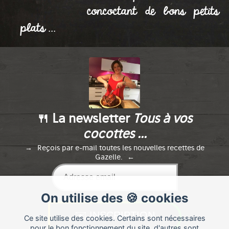
concoctant de bons petits
Publié le 12/10/2017 à 17:02
plats ...
🍴 La newsletter
Tous à vos
cocottes ...
Reçois par e-mail toutes les nouvelles recettes de
Gazelle.
On utilise des 🍪 cookies
Ce site utilise des cookies. Certains sont nécessaires
pour le bon fonctionnement du site, d'autres sont