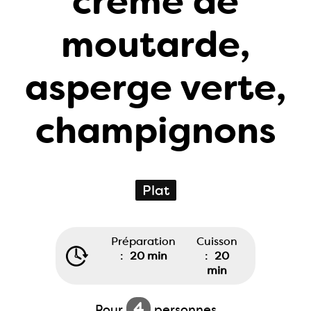
crème de
moutarde,
asperge verte,
champignons
Plat
Préparation
Cuisson
:
20 min
:
20
min
4
Pour
personnes