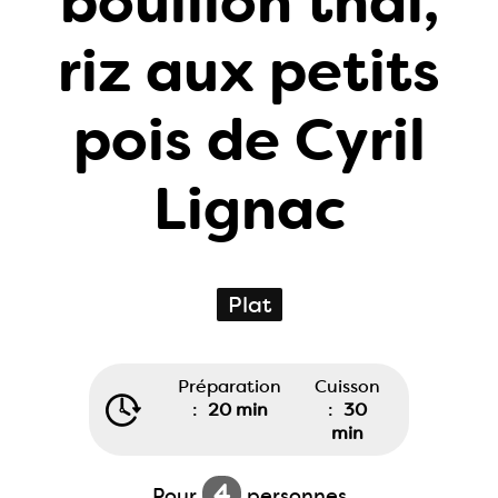
bouillon thaï,
riz aux petits
pois de Cyril
Lignac
Plat
Préparation
Cuisson
:
20 min
:
30
min
4
Pour
personnes