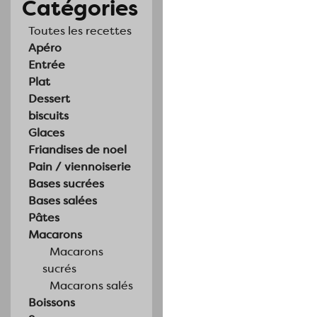
Catégories
Toutes les recettes
Apéro
Entrée
Plat
Dessert
biscuits
Glaces
Friandises de noel
Pain / viennoiserie
Bases sucrées
Bases salées
Pâtes
Macarons
Macarons
sucrés
Macarons salés
Boissons