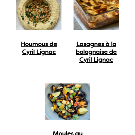
Houmous de
Lasagnes à la
Cyril Lignac
bolognaise de
Cyril Lignac
Moules au