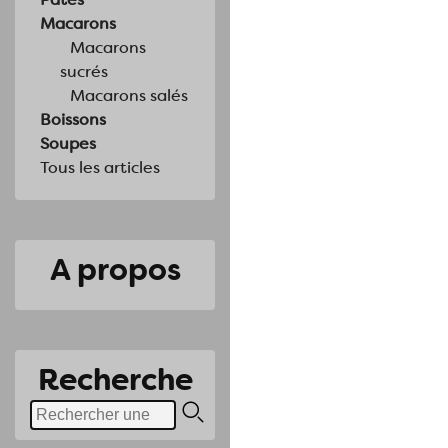
Macarons
Macarons
sucrés
Macarons salés
Boissons
Soupes
Tous les articles
A propos
Recherche