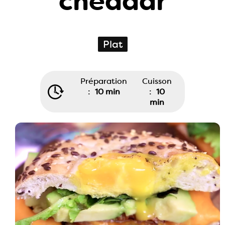
cheddar
Plat
Préparation
Cuisson
:
10 min
:
10
min